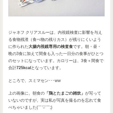
ジャネフ クリアスルーは、内視鏡検査に影響を与え
る食物残渣（食べ物の残りカス）が残りにくいよう
に作られた
大腸内視鏡専用の検査食
です。朝・昼・
晩の3食に加えて間食も入った一日分の食事がひとつ
のセットになっています。カロリーは、3食＋間食で
合計
725kcal
となっています。
ところで、スミマセン･･･ww
上の画像に、朝食の
「鶏とたまごの雑炊」
が写って
いないのですが、実は私が写真を撮るのを忘れて食
べちゃいました(￣▽￣;)