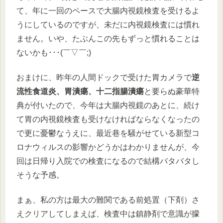
て、年に一回のペースで大腸内視鏡検査を受けるよ
うにしているのですが、未だに内視鏡検査には慣れ
ません。いや、たぶんこの先もずっと慣れることは
ないかも･･･(￣▽￣;)
おまけに、昨年の人間ドックで受けた胃カメラで
逆
流性食道炎、胃潰瘍、十二指腸潰瘍
と要らぬ豪華特
典が付いたので、今年は大腸内視鏡のあとに、続け
て胃の内視鏡検査も受けなければならなくなったの
で更に憂鬱なうえに、最近巷を騒がせている新型コ
ロナウィルスの影響かどうかはわかりませんが、今
回は日帰り入院での検査になるので結構バタバタし
そうな予感。
まぁ、私の方は最大の難関である前処置（下剤）さ
えクリアしてしまえば、検査中は鎮静剤で意識が朦