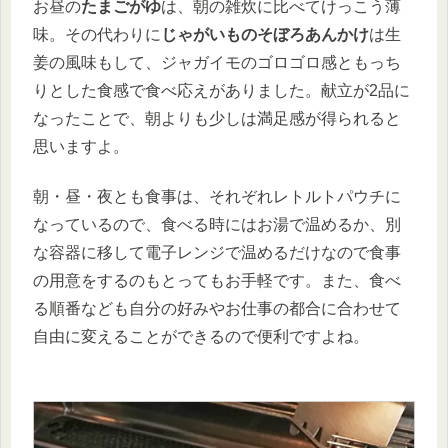
お昼の
たまごがゆ
は、朝の雑炊に比べてけっこう薄
味。その代わりに
じゃがいものそぼろあんかけ
は生
姜の風味もして、ジャガイモのゴロゴロ感ともっち
りとした食感で食べ応えがありました。献立が2品に
なったことで、朝よりも少しは満足感が得られると
思いますよ。
朝・昼・夜とも食事は、それぞれレトルトパウチに
なっているので、食べる時にはお湯で温めるか、別
な容器に移して電子レンジで温めるだけなので食事
の用意をするのもとってもお手軽です。また、食べ
る順番なども自分の好みやお仕事の都合に合わせて
自由に変えることができるので便利ですよね。