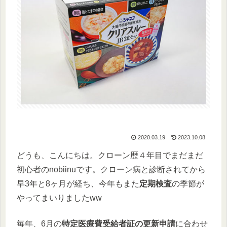
2020.03.19
2023.10.08
どうも、こんにちは。クローン歴４年目でまだまだ
初心者のnobiinuです。クローン病と診断されてから
早3年と8ヶ月が経ち、今年もまた
定期検査
の季節が
やってまいりましたww
毎年、6月の
特定医療費受給者証の更新申請
に合わせ