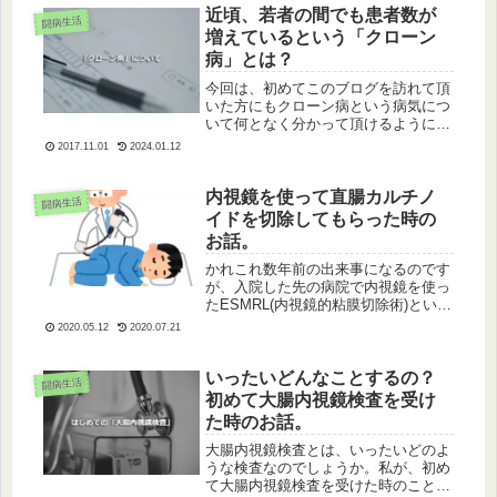
近頃、若者の間でも患者数が
闘病生活
増えているという「クローン
病」とは？
今回は、初めてこのブログを訪れて頂
いた方にもクローン病という病気につ
いて何となく分かって頂けるように、
私の持病の自己紹介の意味も込めまし
2017.11.01
2024.01.12
て、クローン病とはどのような病気な
のかということについて少し書いてみ
ました。
内視鏡を使って直腸カルチノ
闘病生活
イドを切除してもらった時の
お話。
かれこれ数年前の出来事になるのです
が、入院した先の病院で内視鏡を使っ
たESMRL(内視鏡的粘膜切除術)という
術式で直腸カルチノイドを切除しても
2020.05.12
2020.07.21
らった時のことについて少し書いてみ
ました。
いったいどんなことするの？
闘病生活
初めて大腸内視鏡検査を受け
た時のお話。
大腸内視鏡検査とは、いったいどのよ
うな検査なのでしょうか。私が、初め
て大腸内視鏡検査を受けた時のことを