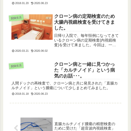
振り返りながら、検査までの流れや検
2018.01.20
2020.06.23
査の様子などについて少しまとめてみ
ました。
クローン病の定期検査のため
闘病生活
大腸内視鏡検査を受けてきま
した。
日帰り入院で、毎年恒例になってきて
いるクローン病の定期検査(内視鏡検
査)を受けて来ました。今回は、一緒
に胃カメラも受けて来たのですが、前
2020.03.21
2020.06.02
処置の様子などについて少し書いてみ
ました。
クローン病と一緒に見つかっ
闘病生活
た「カルチノイド」という病
気のお話･･･。
人間ドックの再検査で、クローン病と共に発見された「直腸カ
ルチノイド」という腫瘍について少しまとめてみました。
2018.01.18
2020.06.23
直腸カルチノイド腫瘍の精密検査の
ために受けた「超音波内視鏡検査」