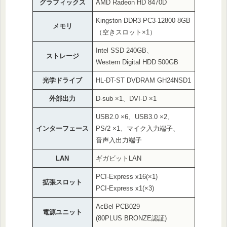
グラフィックス
AMD Radeon HD 8470D
Kingston DDR3 PC3-12800 8GB
メモリ
（空きスロット×1）
Intel SSD 240GB、
ストレージ
Western Digital HDD 500GB
光学ドライブ
HL-DT-ST DVDRAM GH24NSD1
外部出力
D-sub ×1、DVI-D ×1
USB2.0 ×6、USB3.0 ×2、
インターフェース
PS/2 ×1、マイク入力端子、
音声入出力端子
LAN
ギガビットLAN
PCI-Express x16(×1)
拡張スロット
PCI-Express x1(×3)
AcBel PCB029
電源ユニット
(80PLUS BRONZE認証)