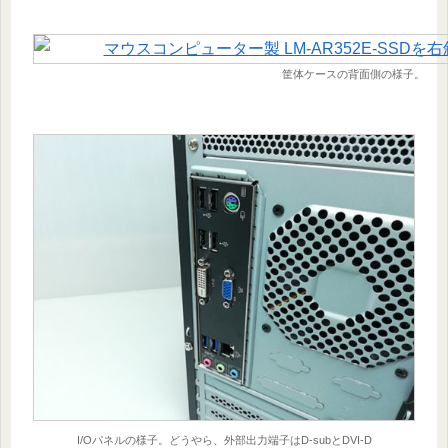
筐体ケースの背面側の様子。
I/Oパネルの様子。どうやら、外部出力端子はD-subとDVI-D