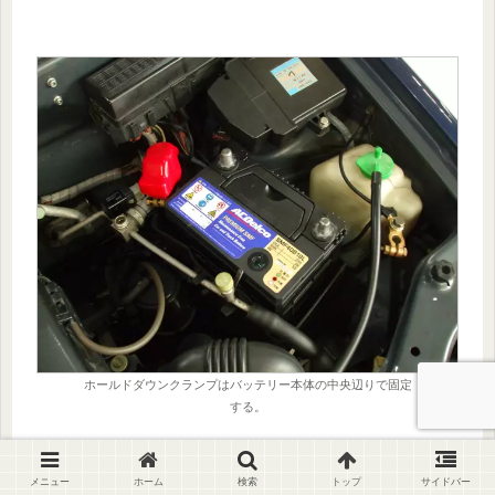
ホールドダウンクランプはバッテリー本体の中央辺りで固定
する。
固定する位置が決まったら、ホールドダウンクラン
メニュー
ホーム
検索
トップ
サイドバー
プのフックがバッテリーキャリアの穴にしっかりと