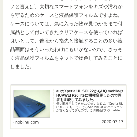
ノと言えば、大切なスマートフォンをキズや汚れか
ら守るためのケースと液晶保護フィルムですよね。
ケースについては、気に入った物が見つかるまで付
属品として付いてきたクリアケースを使っていれば
良いとして、普段から指先と接触することの多い液
晶画面はそういったわけにもいかないので、さっそ
く液晶保護フィルムをネットで物色してみることに
しました。
auのXperia UL SOL22からUQ mobileの
HUAWEI P20 liteに機種変更したので両
者を比較してみました。
長い間愛用してきたauの古い白ロム（Xperia UL
SOL22）も、そろそろAndroid OSのバージョン
が古くなってきたので、この機会にUQ mobileの
直販サイトで「HUAWEI P20 lite」に機種変更を
してみました。
2020.07.17
nobiinu.com