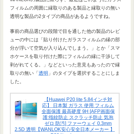
フィルムの周囲に縁取りのある製品と縁取りの無い
透明な製品の2タイプの商品があるようですね。
事前の商品選びの段階で目を通した他の製品のレビ
ューの中には「貼り付けたガラスフィルムの縁の部
分が浮いて空気が入り込んでしまう。」とか「スマ
ホケースを取り付けた際にフィルムの縁に干渉して
剥がれてくる。」などといった意見もあったので縁
取りの無い「
透明
」のタイプを選択することにしま
した。
【Huawei P20 lite 5.84インチ対
応】 日本製 ガラス 使用 フィルム
全面保護 最高硬度 9H [AFP画面保
護:指紋防止 スクラッチ防止 気泡
ゼロ 防汚] ファーウェイ 0.3mm
2.5D 透明【WANLOK安心安全日本メーカー 】