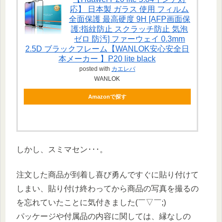
応】 日本製 ガラス 使用 フィルム
全面保護 最高硬度 9H [AFP画面保
護:指紋防止 スクラッチ防止 気泡
ゼロ 防汚] ファーウェイ 0.3mm
2.5D ブラックフレーム【WANLOK安心安全日
本メーカー 】P20 lite black
posted with
カエレバ
WANLOK
Amazonで探す
しかし、スミマセン･･･。
注文した商品が到着し喜び勇んですぐに貼り付けて
しまい、貼り付け終わってから商品の写真を撮るの
を忘れていたことに気付きました(￣▽￣;)
パッケージや付属品の内容に関しては、縁なしの