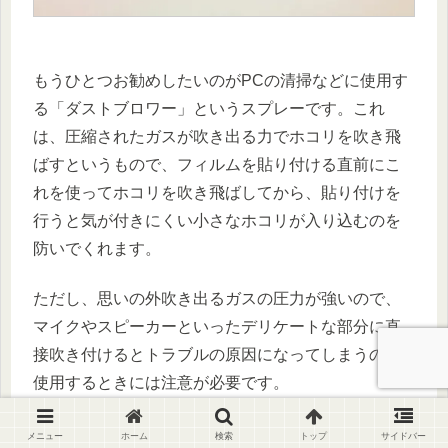
もうひとつお勧めしたいのがPCの清掃などに使用す
る「ダストブロワー」というスプレーです。これ
は、圧縮されたガスが吹き出る力でホコリを吹き飛
ばすというもので、フィルムを貼り付ける直前にこ
れを使ってホコリを吹き飛ばしてから、貼り付けを
行うと気が付きにくい小さなホコリが入り込むのを
防いでくれます。
ただし、思いの外吹き出るガスの圧力が強いので、
マイクやスピーカーといったデリケートな部分に直
接吹き付けるとトラブルの原因になってしまうので
使用するときには注意が必要です。
メニュー
ホーム
検索
トップ
サイドバー
エレコム ノンフロン仕様 ダストブロワー